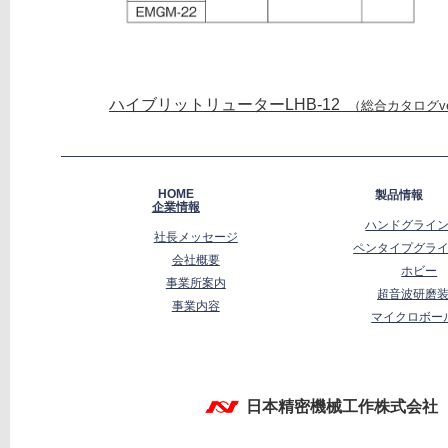
ハイブリットリューターLHB-12
（総合カタログve
footer
HOME
製品情報
企業情報
ハンドグライ
社長メッセージ
ペンタイプグラ
会社概要
ホビー
事業所案内
超音波研磨
事業内容
マイクロボー
日本精密機械工作株式会社