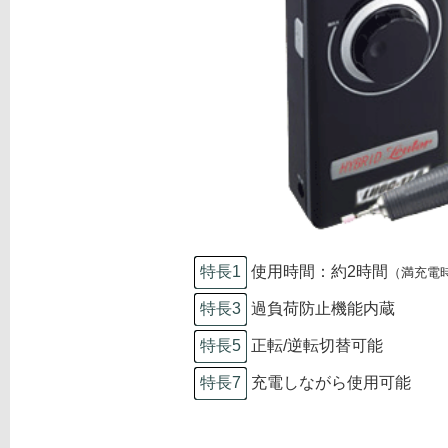
特長1
使用時間：約2時間
（満充電
特長3
過負荷防止機能内蔵
特長5
正転/逆転切替可能
特長7
充電しながら使用可能